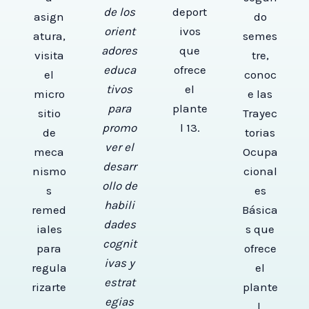
de los
deport
asign
do
orient
ivos
atura,
semes
adores
que
visita
tre,
educa
ofrece
el
conoc
tivos
el
micro
e las
para
plante
sitio
Trayec
promo
l 13.
de
torias
ver el
meca
Ocupa
desarr
nismo
cional
ollo de
s
es
habili
remed
Básica
dades
iales
s que
cognit
para
ofrece
ivas y
regula
el
estrat
rizarte
plante
egias
.
l,