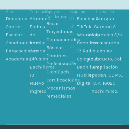
Áreas
Comunidad
Apoyos
Siguenos
Ubicación
Académicos
Directorio
Alumnos
Facebook
Antiguo
Becas
Control
Padres
TikTok
Camino A
Trayectorias
Escolar
de
WhatsApp
Xochimilco S/N
Ocupacionales
Coordinaciones
familia
Bachilleres
casi esquina
Básicas
Paraescolares
Galeria
13 Radio
con Av.
Dominios
Academias
Difusion
Colegio de
Acueducto, Col.
Profesionales
Bachilleres
Bachilleres
Ampliación
DicolBach
13
Huella
Tepepan, CDMX,
Certificaciones
Nuevo
Digital
C.P. 16020,
Mecanismos
Ingreso
Xochimilco.
remediales