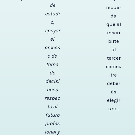
de
recuer
estudi
da
o,
que al
apoyar
inscri
el
birte
proces
al
o de
tercer
toma
semes
de
tre
decisi
deber
ones
ás
respec
elegir
to al
una.
futuro
profes
ional y