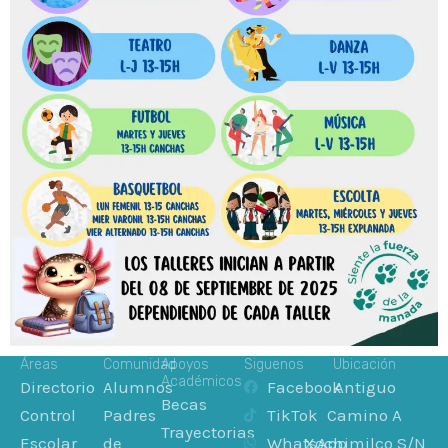
Áreas
Comunidad
Apoyos
Siguenos
Ubicación
Académicos
Directorio
Alumnos
Facebook
Antiguo
Becas
Control
Padres
TikTok
Camino A
Trayectorias
Escolar
de
WhatsApp
Xochimilco S/N