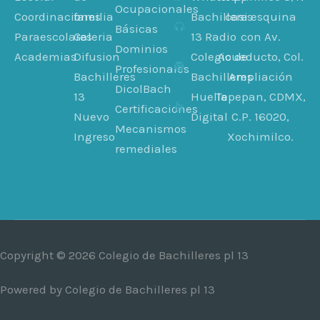
Ocupacionales
Coordinaciones
familia
Bachilleres
casi esquina
Básicas
Paraescolares
Galeria
13 Radio
con Av.
Dominios
Academias
Difusion
Colegio de
Acueducto, Col.
Profesionales
Bachilleres
Bachilleres
Ampliación
DicolBach
13
Huella
Tepepan, CDMX,
Certificaciones
Nuevo
Digital
C.P. 16020,
Mecanismos
Ingreso
Xochimilco.
remediales
Copyright © 2026
Colegio de Bachilleres pl 13
Powered by
Colegio de Bachilleres pl 13